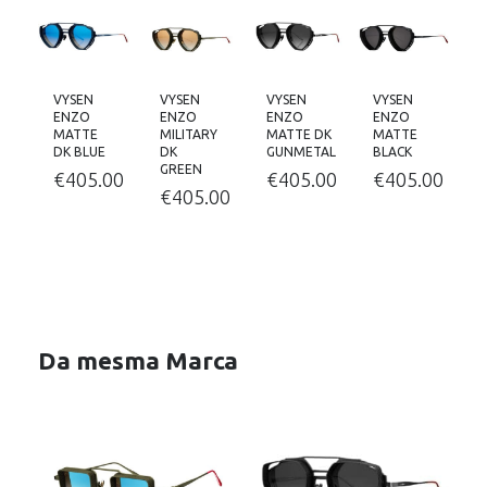
VYSEN
VYSEN
VYSEN
VYSEN
ENZO
ENZO
ENZO
ENZO
MATTE
MILITARY
MATTE DK
MATTE
DK BLUE
DK
GUNMETAL
BLACK
GREEN
00
€
405.00
€
405.00
€
405.00
€
405.00
Da mesma Marca