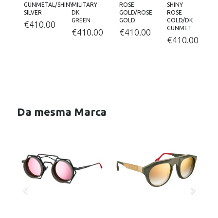
GUNMETAL/SHINY
MILITARY
ROSE
SHINY
SILVER
DK
GOLD/ROSE
ROSE
GREEN
GOLD
GOLD/DK
€
410.00
GUNMET
€
410.00
€
410.00
€
410.00
Da mesma Marca