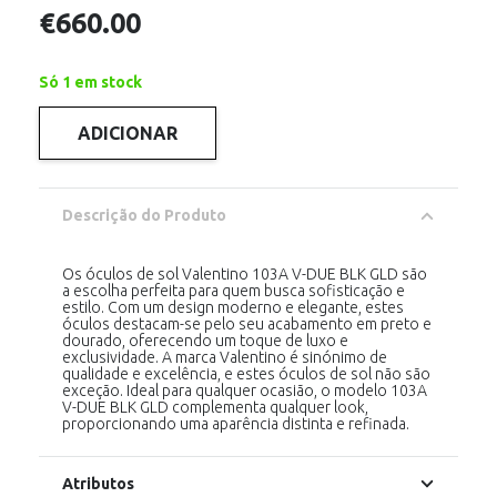
€
660.00
Só 1 em stock
ADICIONAR
Quantidade
de
Valentino
103A
V-
Descrição do Produto
DUE
PURPLE
GOLD
Os óculos de sol Valentino 103A V-DUE BLK GLD são
a escolha perfeita para quem busca sofisticação e
estilo. Com um design moderno e elegante, estes
óculos destacam-se pelo seu acabamento em preto e
dourado, oferecendo um toque de luxo e
exclusividade. A marca Valentino é sinónimo de
qualidade e excelência, e estes óculos de sol não são
exceção. Ideal para qualquer ocasião, o modelo 103A
V-DUE BLK GLD complementa qualquer look,
proporcionando uma aparência distinta e refinada.
Atributos