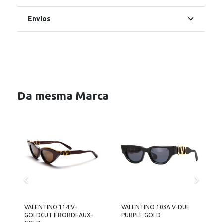
Envios
Da mesma Marca
VALENTINO 114 V-
VALENTINO 103A V-DUE
V
GOLDCUT II BORDEAUX-
PURPLE GOLD
B