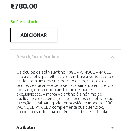
€
780.00
Só 1 em stock
ADICIONAR
Quantidade
de
Valentino
108C
V-
Descrição do Produto
CINQUE
PINK
GOLD
Os óculos de sol Valentino 108C V-CINQUE PNK GLD
são a escolha perfeita para quem busca sofisticação e
estilo. Com um design moderno e elegante, estes
óculos destacam-se pelo seu acabamento em preto e
dourado, oferecendo um toque de luxo e
exclusividade. A marca Valentino é sinónimo de
qualidade e excelência, e estes óculos de sol não são
exceção. Ideal para qualquer ocasião, o modelo 108C
V-CINQUE PNK GLD complementa qualquer look,
proporcionando uma aparência distinta e refinada.
Atributos