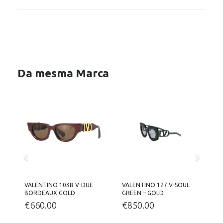
Da mesma Marca
VALENTINO 103B V-DUE
VALENTINO 127 V-SOUL
V
BORDEAUX GOLD
GREEN – GOLD
C
€
660.00
€
850.00