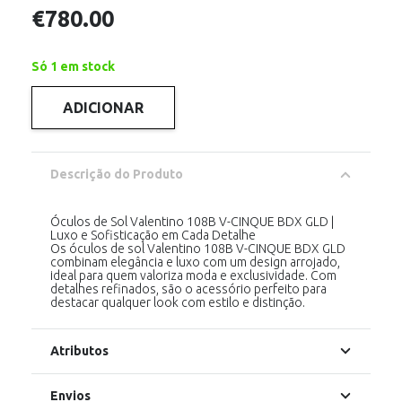
€
780.00
Só 1 em stock
ADICIONAR
Quantidade
de
Valentino
108B
V-
Descrição do Produto
CINQUE
BORDEAUX
GOLD
Óculos de Sol Valentino 108B V-CINQUE BDX GLD |
Luxo e Sofisticação em Cada Detalhe
Os óculos de sol Valentino 108B V-CINQUE BDX GLD
combinam elegância e luxo com um design arrojado,
ideal para quem valoriza moda e exclusividade. Com
detalhes refinados, são o acessório perfeito para
destacar qualquer look com estilo e distinção.
Atributos
Envios