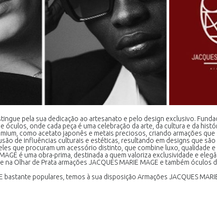
ngue pela sua dedicação ao artesanato e pelo design exclusivo. Fund
e óculos, onde cada peça é uma celebração da arte, da cultura e da hist
emium, como acetato japonês e metais preciosos, criando armações qu
fusão de influências culturais e estéticas, resultando em designs que sã
ueles que procuram um acessório distinto, que combine luxo, qualidade e
MAGE é uma obra-prima, destinada a quem valoriza exclusividade e elegâ
e na Olhar de Prata armações JACQUES MARIE MAGE e também óculos d
GE bastante populares, temos à sua disposição Armações JACQUES MA