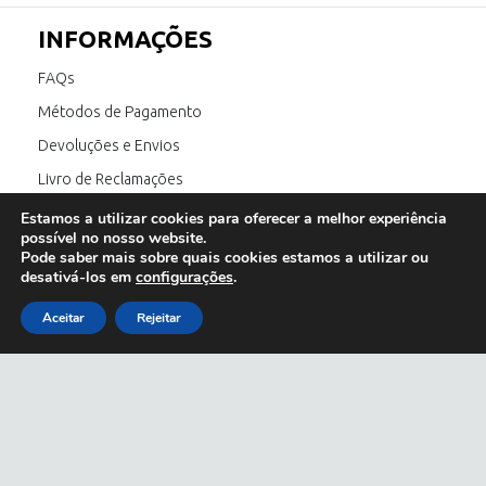
INFORMAÇÕES
FAQs
Métodos de Pagamento
Devoluções e Envios
Livro de Reclamações
Canal de Denúncia
Estamos a utilizar cookies para oferecer a melhor experiência
possível no nosso website.
Pode saber mais sobre quais cookies estamos a utilizar ou
desativá-los em
configurações
.
SIGA-NOS
Aceitar
Rejeitar
E também:
óculos de sol homem
;
óculos de sol feminino
;
óculos de sol outlet
;
Copyright © 2023 Olhar de Prata All Rights Reserved.