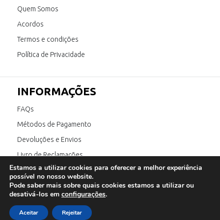
Quem Somos
Acordos
Termos e condições
Política de Privacidade
INFORMAÇÕES
FAQs
Métodos de Pagamento
Devoluções e Envios
Livro de Reclamações
Estamos a utilizar cookies para oferecer a melhor experiência
Canal de Denúncia
possível no nosso website.
Pode saber mais sobre quais cookies estamos a utilizar ou
desativá-los em
configurações
.
SIGA-NOS
Aceitar
Rejeitar