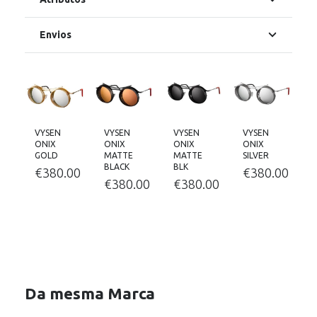
Envios
VYSEN
VYSEN
VYSEN
VYSEN
ONIX
ONIX
ONIX
ONIX
GOLD
MATTE
MATTE
SILVER
BLACK
BLK
€
380.00
€
380.00
00
€
380.00
€
380.00
Da mesma Marca