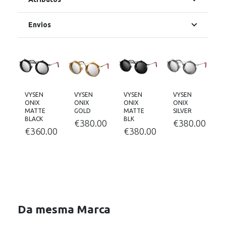
Envios
VYSEN
VYSEN
VYSEN
VYSEN
ONIX
ONIX
ONIX
ONIX
MATTE
GOLD
MATTE
SILVER
S
BLACK
BLK
00
€
380.00
€
380.00
€
360.00
€
380.00
Da mesma Marca