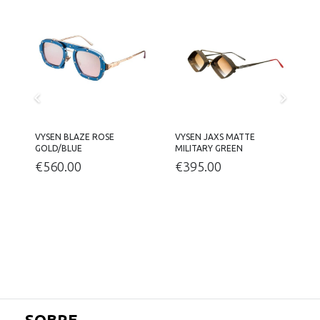
ER
VYSEN BLAZE ROSE
VYSEN JAXS MATTE
V
GOLD/BLUE
MILITARY GREEN
M
€
560.00
€
395.00
SOBRE