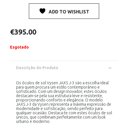
ADD TO WISHLIST
€
395.00
Esgotado
Descrição do Produto
Os óculos de sol Vysen JAXS J-3 são a escolha ideal
para quem procura um estilo contemporâneo e
sofisticado. Com um design inovador, estes óculos
destacam-se pela sua estrutura leve e resistente,
proporcionando conforto e elegância. O modelo
JAXS J-3 da Vysen representa a máxima expressão de
modernidade e sofisticação, sendo perfeito para
qualquer ocasião. Destaca-te com estes óculos de sol
únicos, que combinam perfeitamente com um look
urbano e moderno.