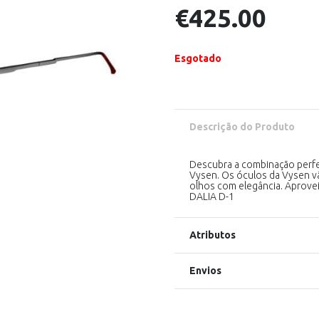
€
425.00
Esgotado
Descrição do Produto
Descubra a combinação perfe
Vysen. Os óculos da Vysen v
olhos com elegância. Aprove
DALIA D-1
Atributos
Envios