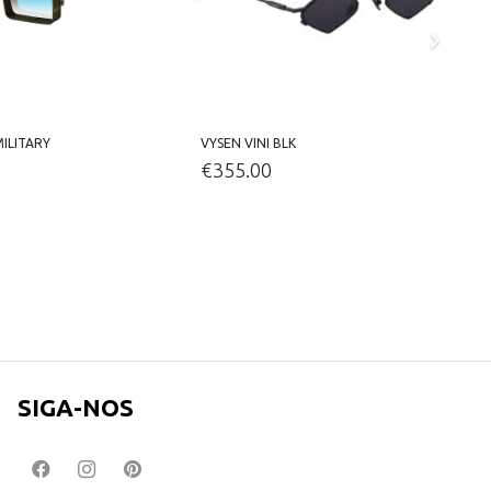
MILITARY
VYSEN VINI BLK
V
€
355.00
SIGA-NOS