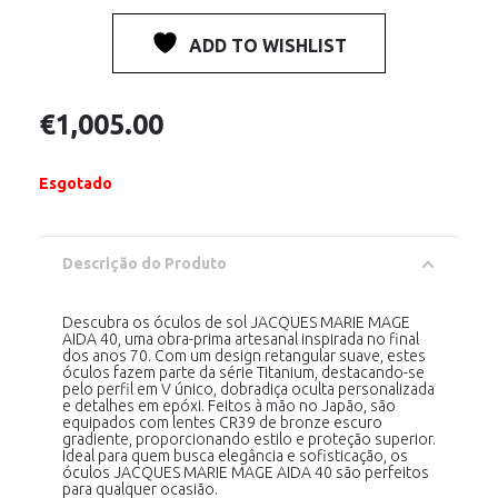
ADD TO WISHLIST
€
1,005.00
Esgotado
Descrição do Produto
Descubra os óculos de sol JACQUES MARIE MAGE
AIDA 40, uma obra-prima artesanal inspirada no final
dos anos 70. Com um design retangular suave, estes
óculos fazem parte da série Titanium, destacando-se
pelo perfil em V único, dobradiça oculta personalizada
e detalhes em epóxi. Feitos à mão no Japão, são
equipados com lentes CR39 de bronze escuro
gradiente, proporcionando estilo e proteção superior.
Ideal para quem busca elegância e sofisticação, os
óculos JACQUES MARIE MAGE AIDA 40 são perfeitos
para qualquer ocasião.