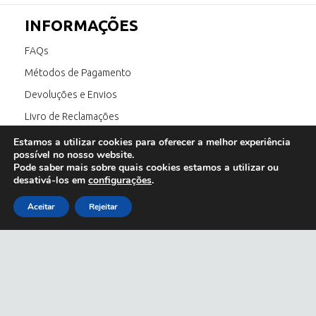
INFORMAÇÕES
FAQs
Métodos de Pagamento
Devoluções e Envios
Livro de Reclamações
Canal de Denúncia
Estamos a utilizar cookies para oferecer a melhor experiência
possível no nosso website.
Pode saber mais sobre quais cookies estamos a utilizar ou
desativá-los em
configurações
.
SIGA-NOS
Aceitar
Rejeitar
E também:
óculos de sol homem
;
óculos de sol feminino
;
óculos de sol outlet
;
Copyright © 2023 Olhar de Prata All Rights Reserved.