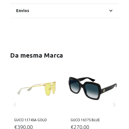
Envios
Da mesma Marca
GUCCI 1374SA GOLD
GUCCI 1637S BLUE
G
€
390.00
€
270.00