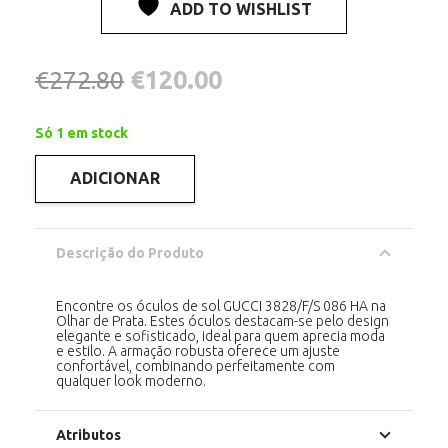
ADD TO WISHLIST
O
O
€
272.80
€
120.00
preço
preço
Só 1 em stock
original
atual
ADICIONAR
Quantidade
era:
é:
de
GUCCI
3828/F/S
€272.80.
€120.00.
HAVANA
Descrição do Produto
Encontre os óculos de sol GUCCI 3828/F/S 086 HA na
Olhar de Prata. Estes óculos destacam-se pelo design
elegante e sofisticado, ideal para quem aprecia moda
e estilo. A armação robusta oferece um ajuste
confortável, combinando perfeitamente com
qualquer look moderno.
Atributos