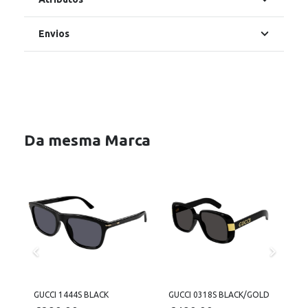
Envios
Da mesma Marca
GUCCI 1444S BLACK
GUCCI 0318S BLACK/GOLD
G