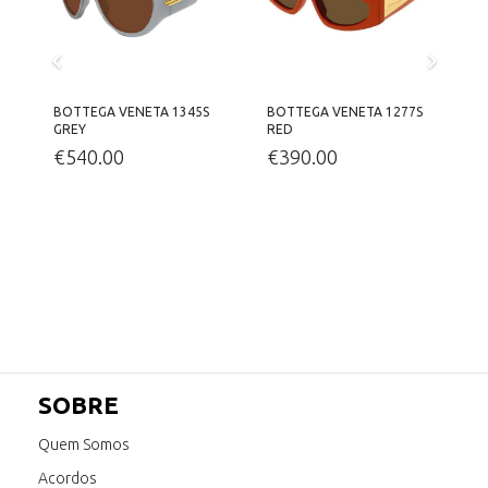
BOTTEGA VENETA 1345S
BOTTEGA VENETA 1277S
GREY
RED
B
€
540.00
€
390.00
SOBRE
Quem Somos
Acordos