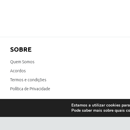
SOBRE
Quem Somos
Acordos
Termos e condições
Política de Privacidade
Estamos a utilizar cookies para
Pode saber mais sobre quais co
E também:
óculos de sol homem
;
óculos de sol feminino
;
óculos de