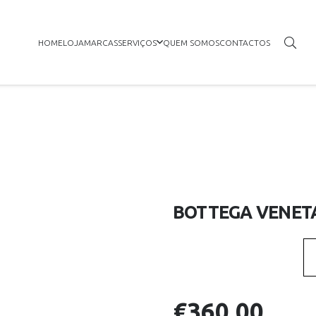
HOME
LOJA
MARCAS
SERVIÇOS
QUEM SOMOS
CONTACTOS
BOTTEGA VENETA
€
360.00