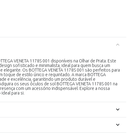
TTEGA VENETA 1178S 001 disponíveis na Olhar de Prata. Este
esign sofisticado e minimalista, ideal para quem busca um
e elegante. Os BOTTEGA VENETA 1178S 001 são perfeitos para
um toque de estilo único e requintado. A marca BOTTEGA
de e excelência, garantindo um produto durável e
Adquira os seus óculos de sol BOTTEGA VENETA 1178S 001 na
 presença com um acessório indispensável. Explore a nossa
deal para si.