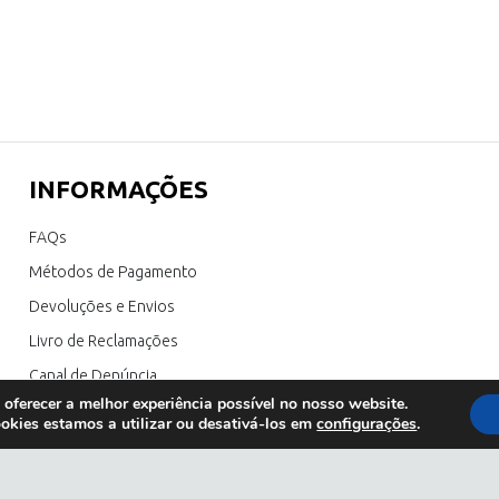
INFORMAÇÕES
FAQs
Métodos de Pagamento
Devoluções e Envios
Livro de Reclamações
Canal de Denúncia
 oferecer a melhor experiência possível no nosso website.
okies estamos a utilizar ou desativá-los em
configurações
.
 sol outlet
;
Copyright © 2023 Olhar de Prata All Rights Reserved.