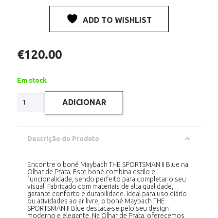
ADD TO WISHLIST
€
120.00
Em stock
Quantidade
ADICIONAR
de
Maybach
Cap
THE
SPORTSMAN
Descrição do Produto
II
Blue
Encontre o boné Maybach THE SPORTSMAN II Blue na
Olhar de Prata. Este boné combina estilo e
funcionalidade, sendo perfeito para completar o seu
visual. Fabricado com materiais de alta qualidade,
garante conforto e durabilidade. Ideal para uso diário
ou atividades ao ar livre, o boné Maybach THE
SPORTSMAN II Blue destaca-se pelo seu design
moderno e elegante. Na Olhar de Prata, oferecemos