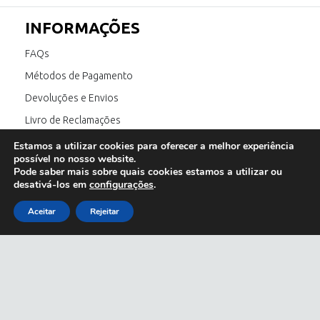
INFORMAÇÕES
FAQs
Métodos de Pagamento
Devoluções e Envios
Livro de Reclamações
Canal de Denúncia
Estamos a utilizar cookies para oferecer a melhor experiência
possível no nosso website.
Pode saber mais sobre quais cookies estamos a utilizar ou
desativá-los em
configurações
.
SIGA-NOS
Aceitar
Rejeitar
E também:
óculos de sol homem
;
óculos de sol feminino
;
óculos de sol outlet
;
Copyright © 2023 Olhar de Prata All Rights Reserved.