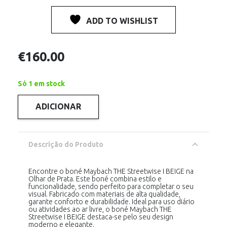
ADD TO WISHLIST
€
160.00
Só 1 em stock
ADICIONAR
Quantidade
de
Maybach
Cap
THE
Descrição do Produto
Streetwise
I
BEIGE
Encontre o boné Maybach THE Streetwise I BEIGE na
Olhar de Prata. Este boné combina estilo e
funcionalidade, sendo perfeito para completar o seu
visual. Fabricado com materiais de alta qualidade,
garante conforto e durabilidade. Ideal para uso diário
ou atividades ao ar livre, o boné Maybach THE
Streetwise I BEIGE destaca-se pelo seu design
moderno e elegante.