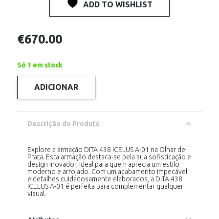
ADD TO WISHLIST
€
670.00
Só 1 em stock
ADICIONAR
Quantidade
de
DITA
438
ICELUS
Descrição do Produto
BLACK-
GOLD
Explore a armação DITA 438 ICELUS A-01 na Olhar de
Prata. Esta armação destaca-se pela sua sofisticação e
design inovador, ideal para quem aprecia um estilo
moderno e arrojado. Com um acabamento impecável
e detalhes cuidadosamente elaborados, a DITA 438
ICELUS A-01 é perfeita para complementar qualquer
visual.