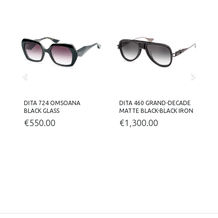
DITA 724 OMSOANA
DITA 460 GRAND-DECADE
D
BLACK GLASS
MATTE BLACK-BLACK IRON
S
€
550.00
€
1,300.00