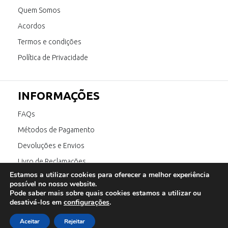
Quem Somos
Acordos
Termos e condições
Política de Privacidade
INFORMAÇÕES
FAQs
Métodos de Pagamento
Devoluções e Envios
Livro de Reclamações
Estamos a utilizar cookies para oferecer a melhor experiência
Canal de Denúncia
possível no nosso website.
Pode saber mais sobre quais cookies estamos a utilizar ou
desativá-los em
configurações
.
SIGA-NOS
Aceitar
Rejeitar