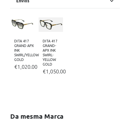
Envios
DITA 417
DITA 417
GRAND APX
GRAND-
INK
APX INK
SWIRL/YELLOW
SWIRL-
GOLD
YELLOW
GOLD
€
1,020.00
€
1,050.00
Da mesma Marca