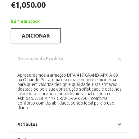
€
1,050.00
Só 1 em stock
ADICIONAR
Quantidade
de
DITA
417
GRAND-
Descrição do Produto
APX
CYBER
SMOKE-
BLACK
Apresentamos a armação DITA 417 GRAND-APX A-03
IRON
na Olhar de Prata, uma escolha elegante e moderna
para quem valoriza design e qualidade. Esta armação
destaca-se pela sua construção sofisticada e detalhes
minuciosos, proporcionando um visual distinto e
estiloso. A DITA 417 GRAND-APX A-03 combina
conforto com durabilidade, sendo ideal para o uso
diário.
Atributos