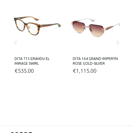
DITA 715 ERAHDU EL
DITA 164 GRAND-IMPERYN
D
MIRAGE SWIRL
ROSE GOLD-SILVER
S
S
€
535.00
€
1,115.00