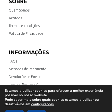
SOBRE
Quem Somos
Acordos
Termos e condições
Política de Privacidade
INFORMAÇÕES
FAQs
Métodos de Pagamento
Devoluções e Envios
Livro de Reclamações
Estamos a utilizar cookies para oferecer a melhor experiência
Canal de Denúncia
possível no nosso website.
Pode saber mais sobre quais cookies estamos a utilizar ou
desativá-los em
configurações
.
SIGA-NOS