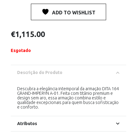
ADD TO WISHLIST
€
1,115.00
Esgotado
Descrição do Produto
Descubra a elegância intemporal da armação DITA 164
GRAND-IMPERYN A-01. Feita com titânio premium e
design sem aro, essa armação combina estilo e
qualidade excepcionais para quem busca sofisticação
e conforto.
Atributos