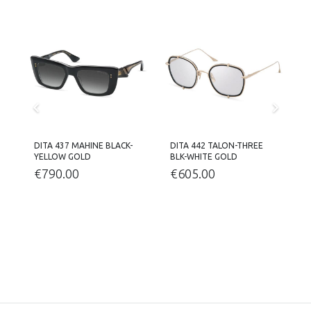
DITA 437 MAHINE BLACK-
DITA 442 TALON-THREE
D
D
YELLOW GOLD
BLK-WHITE GOLD
N
€
790.00
€
605.00