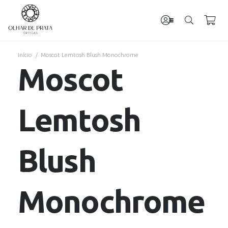
Início
/
Moscot Lemtosh Blush Monochrome
Moscot
Lemtosh
Blush
Monochrome