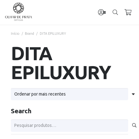
Início
/
Brand
/
DITA EPILUXURY
DITA
EPILUXURY
Search
Pesquisar
por: