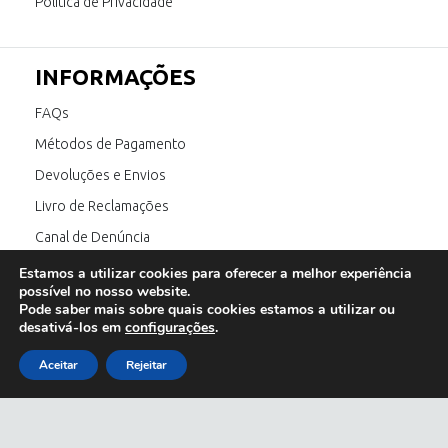
Política de Privacidade
INFORMAÇÕES
FAQs
Métodos de Pagamento
Devoluções e Envios
Livro de Reclamações
Canal de Denúncia
Estamos a utilizar cookies para oferecer a melhor experiência
possível no nosso website.
SIGA-NOS
Pode saber mais sobre quais cookies estamos a utilizar ou
desativá-los em
configurações
.
Aceitar
Rejeitar
E também:
óculos de sol homem
;
óculos de sol feminino
;