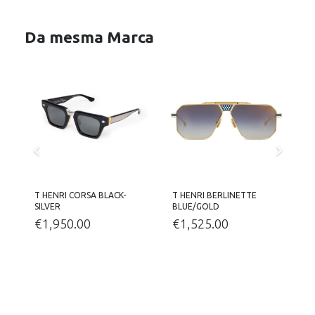
Da mesma Marca
T HENRI CORSA BLACK-
T HENRI BERLINETTE
T
SILVER
BLUE/GOLD
G
€
1,950.00
€
1,525.00