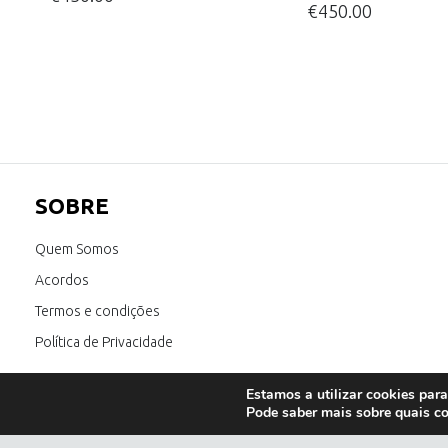
€
450.00
SOBRE
Quem Somos
Acordos
Termos e condições
Política de Privacidade
Estamos a utilizar cookies para
Pode saber mais sobre quais co
E também:
óculos de sol homem
;
óculos de sol feminino
;
óculos de