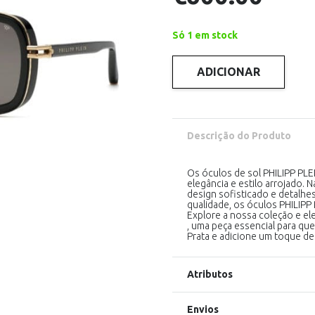
Só 1 em stock
ADICIONAR
Quantidade
de
PHILIPP
PLEIN
109V
SHINY
Descrição do Produto
BLACK-
GOLD
Os óculos de sol PHILIPP PLE
elegância e estilo arrojado.
design sofisticado e detalh
qualidade, os óculos PHILIPP 
Explore a nossa coleção e el
, uma peça essencial para que
Prata e adicione um toque de 
Atributos
Envios