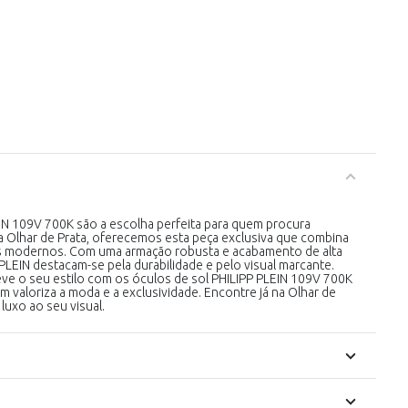
IN 109V 700K são a escolha perfeita para quem procura
 Na Olhar de Prata, oferecemos esta peça exclusiva que combina
es modernos. Com uma armação robusta e acabamento de alta
PLEIN destacam-se pela durabilidade e pelo visual marcante.
eve o seu estilo com os óculos de sol PHILIPP PLEIN 109V 700K
m valoriza a moda e a exclusividade. Encontre já na Olhar de
luxo ao seu visual.