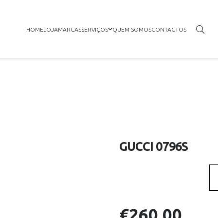
HOME
LOJA
MARCAS
SERVIÇOS
QUEM SOMOS
CONTACTOS
GUCCI 0796S
€
260.00