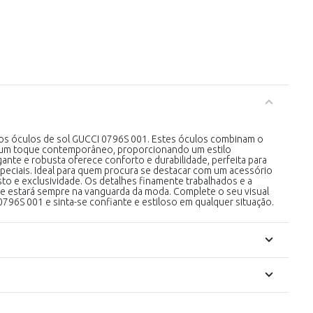
dos óculos de sol GUCCI 0796S 001. Estes óculos combinam o
m um toque contemporâneo, proporcionando um estilo
ante e robusta oferece conforto e durabilidade, perfeita para
peciais. Ideal para quem procura se destacar com um acessório
o e exclusividade. Os detalhes finamente trabalhados e a
ue estará sempre na vanguarda da moda. Complete o seu visual
796S 001 e sinta-se confiante e estiloso em qualquer situação.