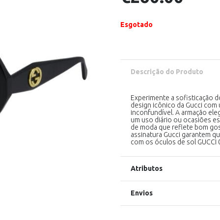
Esgotado
Descrição do Produto
Experimente a sofisticação 
design icônico da Gucci co
inconfundível. A armação eleg
um uso diário ou ocasiões es
de moda que reflete bom gost
assinatura Gucci garantem q
com os óculos de sol GUCCI 0
Atributos
Envios