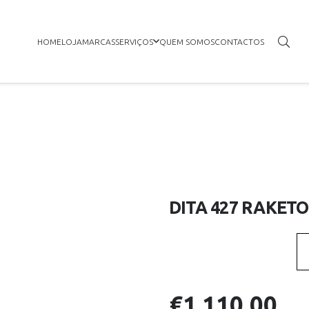
HOME
LOJA
MARCAS
SERVIÇOS
QUEM SOMOS
CONTACTOS
DITA 427 RAKETO
€
1,110.00