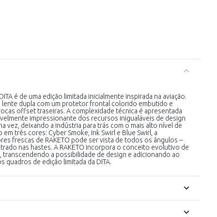
TA é de uma edição limitada inicialmente inspirada na aviação.
lente dupla com um protetor frontal colorido embutido e
ocas offset traseiras. A complexidade técnica é apresentada
elmente impressionante dos recursos inigualáveis ​​de design
a vez, deixando a indústria para trás com o mais alto nível de
em três cores: Cyber ​​Smoke, Ink Swirl e Blue Swirl, a
res frescas de RAKETO pode ser vista de todos os ângulos –
trado nas hastes. A RAKETO incorpora o conceito evolutivo de
ha, transcendendo a possibilidade de design e adicionando ao
s quadros de edição limitada da DITA.