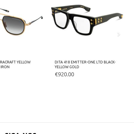
NTRACRAFT YELLOW
DITA 418 EMITTER-ONE LTD BLACK-
D
 IRON
YELLOW GOLD
€
920.00