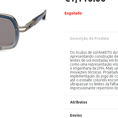
Esgotado
Descrição do Produto
Os óculos de sol RAKETO da DI
Apresentando construção de 
lentes de sol montadas em br
como uma representação visiv
e engenharia da DITA. Mais um
inovações técnicas. Projetado 
implementação do jogo de co
até o esmalte colorido encon
ultrapassar os limites da fal
impressionante repertório do
Atributos
Envios