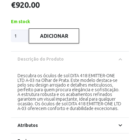
€
920.00
Em stock
Quantidade
ADICIONAR
de
DITA
418
EMITTER-
ONE
Descrição do Produto
SIENNA
BLAZE-
ANTIQUE
SILVER
Descubra os óculos de sol DITA 418 EMITTER-ONE
LTD A-03 na Olhar de Prata. Este modelo destaca-se
pelo seu design arrojado e detalhes meticulosos,
perfeito para quem procura elegância e sofisticação.
A estrutura robusta e os acabamentos refinados
garantem um visual impactante, ideal para qualquer
ocasião. Os óculos de sol DITA 418 EMITTER-ONE LTD
A-03 oferecem conforto e durabilidade excecionais.
Atributos