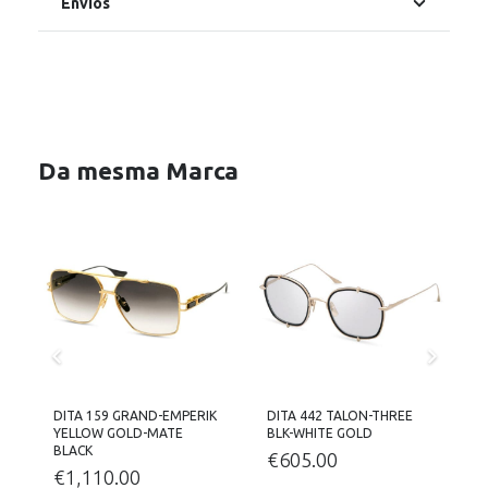
Envios
Da mesma Marca
DITA 159 GRAND-EMPERIK
DITA 442 TALON-THREE
D
YELLOW GOLD-MATE
BLK-WHITE GOLD
BLACK
€
605.00
€
1,110.00