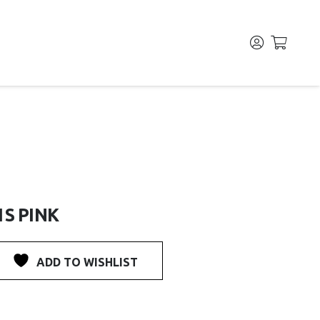
1S PINK
ADD TO WISHLIST