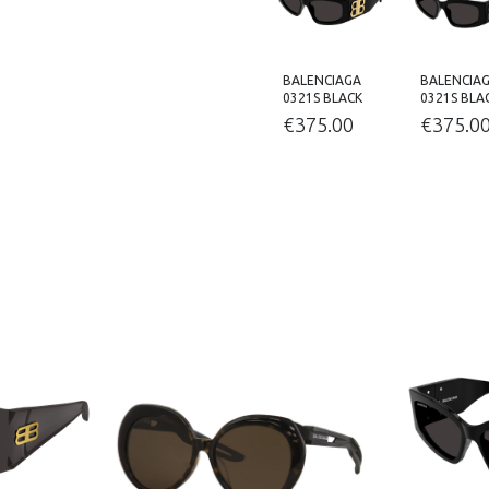
BALENCIAGA
BALENCIA
0321S BLACK
0321S BLA
€
375.00
€
375.0