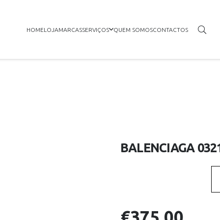
HOME
LOJA
MARCAS
SERVIÇOS
QUEM SOMOS
CONTACTOS
BALENCIAGA 032
€
375.00