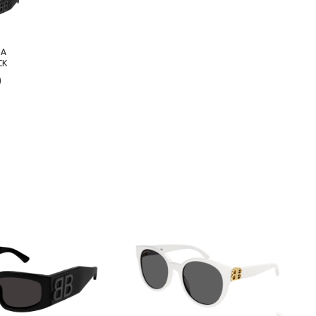
GA
CK
0