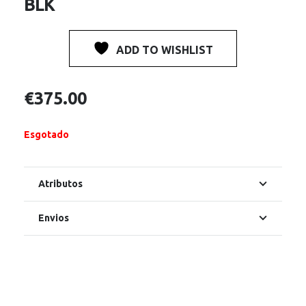
BLK
ADD TO WISHLIST
€
375.00
Esgotado
Atributos
Envios