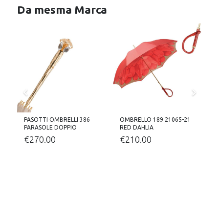
Da mesma Marca
6
PASOTTI OMBRELLI 386
OMBRELLO 189 21065-21
O
PARASOLE DOPPIO
RED DAHLIA
Z
€
270.00
€
210.00