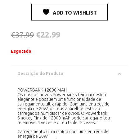
ADD TO WISHLIST
O
O
€
37.99
€
22.99
preço
preço
Esgotado
original
atual
era:
é:
Descrição do Produto
€37.99.
€22.99.
POWERBANK 12000 MAH
Os nossos novos Powerbanks têm um design
elegante e possuem uma funcionalidade de
carregamento ultra rápido. Com uma entrega de
energia de 20W, os teus aparelhos estarão
carregados num piscar de olhos. O Powerbank
Smokey Pink de 12000 mAh pode carregar o teu
telemóvel 4 vezes e o teu tablet 2 vezes.
Carregamento ultra rápido com uma entrega de
energia de 20W