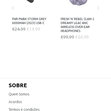
FNR PWBK STORM GREY
FRESH´N´REBEL CLAM 2
U
6000MAH (2023) USB-C
DREAMY LILAC ANC
D
WIRELESS OVER-EAR
O
O
€
24.99
€
14.99
HEADPHONES
PREÇO
PREÇO
O
O
€
99.99
€
64.99
ÇO
ORIGINAL
ATUAL
PREÇO
PREÇO
AL
ERA:
É:
ORIGINAL
ATUAL
€24.99.
€14.99.
ERA:
É:
99.
€99.99.
€64.99.
SOBRE
Quem Somos
Acordos
Termos e condições